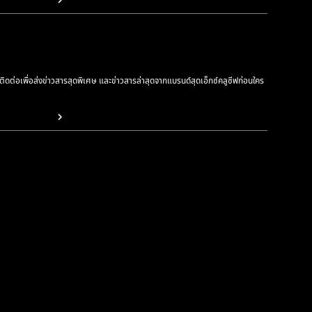
รติดต่อเพื่อส่งข่าวสารสุดพิเศษ และข่าวสารล่าสุดจากแบรนด์สุดเอ็กซ์คลูซีฟก่อนใคร