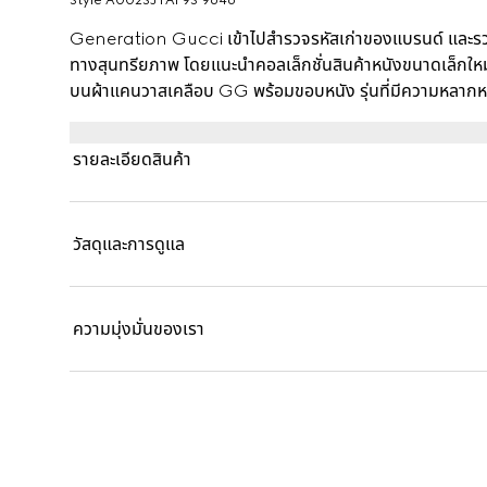
Style ‎A002SJ FAF9S 9646
Generation Gucci เข้าไปสำรวจรหัสเก่าของแบรนด์ และรวมร
ทางสุนทรียภาพ โดยแนะนำคอลเล็กชั่นสินค้าหนังขนาดเล็กให
บนผ้าแคนวาสเคลือบ GG พร้อมขอบหนัง รุ่นที่มีความหลากหลายนี
ไก๋และมีน้ำหนักเบา
รายละเอียดสินค้า
วัสดุและการดูแล
ความมุ่งมั่นของเรา