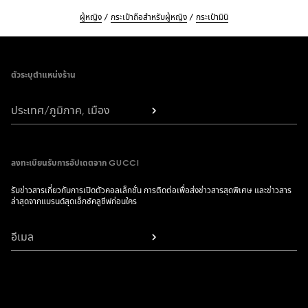
ผู้หญิง
กระเป๋าถือสำหรับผู้หญิง
กระเป๋ามินิ
Footer
ตัวระบุตำแหน่งร้าน
ประเทศ/ภูมิภาค, เมือง
ลงทะเบียนรับการอัปเดตจาก GUCCI
รับข่าวสารเกี่ยวกับการเปิดตัวคอลเล็กชั่น การติดต่อเพื่อส่งข่าวสารสุดพิเศษ และข่าวสาร
ล่าสุดจากแบรนด์สุดเอ็กซ์คลูซีฟก่อนใคร
อีเมล