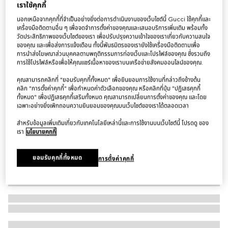
เราใช้คุกกี้
กระเป๋า Mini bucket bag with Gucci plaque
นอกเหนือจากคุกกี้ที่จำเป็นอย่างยิ่งต่อการดำเนินงานของเว็บไซต์นี้ Gucci ใช้คุกกี้และ
฿44,000
เครื่องมือติดตามอื่น ๆ เพื่อจดจำการตั้งค่าของคุณและเสนอบริการเพิ่มเติม พร้อมทั้ง
วัดประสิทธิภาพของเว็บไซต์ของเรา เพื่อปรับปรุงความเข้าใจของเราเกี่ยวกับความสนใจ
ตัวแปร
ผ้าเดนิม GG สีน้ำเงินเข้ม
ของคุณ และเพื่อส่งการแจ้งเตือน ทั้งนี้พันธมิตรของเรายังใช้เครื่องมือติดตามเพื่อ
การนำส่งโฆษณาส่วนบุคคลตามพฤติกรรมการท่องเว็บและโปรไฟล์ของคุณ ซึ่งรวมถึง
การใช้โปรไฟล์หรือเพื่อให้คุณแชร์เนื้อหาของเราบนเครือข่ายสังคมออนไลน์ของคุณ.
คุณสามารถคลิกที่ "ยอมรับคุกกี้ทั้งหมด" เพื่อยินยอมการใช้งานที่กล่าวถึงข้างต้น
คลิก "การตั้งค่าคุกกี้" เพื่อกำหนดค่าตัวเลือกของคุณ หรือคลิกที่ปุ่ม "ปฏิเสธคุกกี้
ทั้งหมด" เพื่อปฏิเสธคุกกี้เสริมทั้งหมด คุณสามารถเปลี่ยนการตั้งค่าของคุณ และโดย
เฉพาะอย่างยิ่งเพิกถอนความยินยอมของคุณบนเว็บไซต์ของเราได้ตลอดเวลา
สำหรับข้อมูลเพิ่มเติมเกี่ยวกับเทคโนโลยีเหล่านี้และการใช้งานบนเว็บไซต์นี้ โปรดดู ของ
เรา
นโยบายคุกกี้
ยอมรับคุกกี้ทั้งหมด
การตั้งค่าคุกกี้