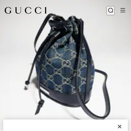
1
/
8