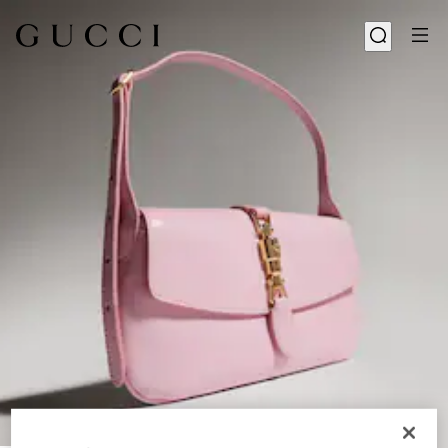
1
/
10