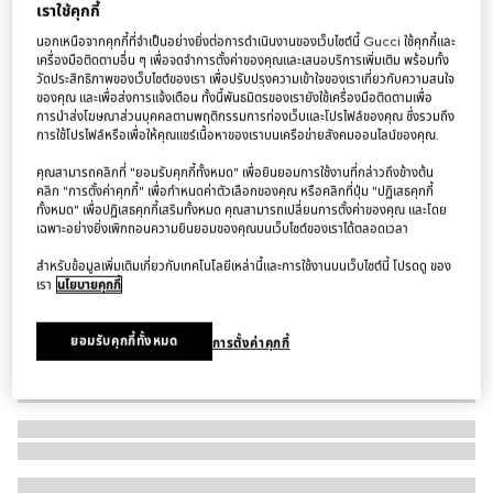
เราใช้คุกกี้
กระเป๋า Gucci Jackie small shoulder bag
นอกเหนือจากคุกกี้ที่จำเป็นอย่างยิ่งต่อการดำเนินงานของเว็บไซต์นี้ Gucci ใช้คุกกี้และ
฿65,000
เครื่องมือติดตามอื่น ๆ เพื่อจดจำการตั้งค่าของคุณและเสนอบริการเพิ่มเติม พร้อมทั้ง
วัดประสิทธิภาพของเว็บไซต์ของเรา เพื่อปรับปรุงความเข้าใจของเราเกี่ยวกับความสนใจ
ตัวแปร
หนังสีชมพูอ่อน
ของคุณ และเพื่อส่งการแจ้งเตือน ทั้งนี้พันธมิตรของเรายังใช้เครื่องมือติดตามเพื่อ
การนำส่งโฆษณาส่วนบุคคลตามพฤติกรรมการท่องเว็บและโปรไฟล์ของคุณ ซึ่งรวมถึง
การใช้โปรไฟล์หรือเพื่อให้คุณแชร์เนื้อหาของเราบนเครือข่ายสังคมออนไลน์ของคุณ.
คุณสามารถคลิกที่ "ยอมรับคุกกี้ทั้งหมด" เพื่อยินยอมการใช้งานที่กล่าวถึงข้างต้น
คลิก "การตั้งค่าคุกกี้" เพื่อกำหนดค่าตัวเลือกของคุณ หรือคลิกที่ปุ่ม "ปฏิเสธคุกกี้
ทั้งหมด" เพื่อปฏิเสธคุกกี้เสริมทั้งหมด คุณสามารถเปลี่ยนการตั้งค่าของคุณ และโดย
เฉพาะอย่างยิ่งเพิกถอนความยินยอมของคุณบนเว็บไซต์ของเราได้ตลอดเวลา
สำหรับข้อมูลเพิ่มเติมเกี่ยวกับเทคโนโลยีเหล่านี้และการใช้งานบนเว็บไซต์นี้ โปรดดู ของ
เรา
นโยบายคุกกี้
ยอมรับคุกกี้ทั้งหมด
การตั้งค่าคุกกี้