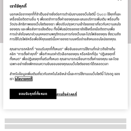
เราใช้คุกกี้
นอกเหนือจากคุกกี้ที่จำเป็นอย่างยิ่งต่อการดำเนินงานของเว็บไซต์นี้ Gucci ใช้คุกกี้และ
เครื่องมือติดตามอื่น ๆ เพื่อจดจำการตั้งค่าของคุณและเสนอบริการเพิ่มเติม พร้อมทั้ง
วัดประสิทธิภาพของเว็บไซต์ของเรา เพื่อปรับปรุงความเข้าใจของเราเกี่ยวกับความสนใจ
ของคุณ และเพื่อส่งการแจ้งเตือน ทั้งนี้พันธมิตรของเรายังใช้เครื่องมือติดตามเพื่อ
1
/
10
การนำส่งโฆษณาส่วนบุคคลตามพฤติกรรมการท่องเว็บและโปรไฟล์ของคุณ ซึ่งรวมถึง
การใช้โปรไฟล์หรือเพื่อให้คุณแชร์เนื้อหาของเราบนเครือข่ายสังคมออนไลน์ของคุณ.
คุณสามารถคลิกที่ "ยอมรับคุกกี้ทั้งหมด" เพื่อยินยอมการใช้งานที่กล่าวถึงข้างต้น
กระเป๋า GG Marmont mini shoulder bag
คลิก "การตั้งค่าคุกกี้" เพื่อกำหนดค่าตัวเลือกของคุณ หรือคลิกที่ปุ่ม "ปฏิเสธคุกกี้
฿70,000
ทั้งหมด" เพื่อปฏิเสธคุกกี้เสริมทั้งหมด คุณสามารถเปลี่ยนการตั้งค่าของคุณ และโดย
เฉพาะอย่างยิ่งเพิกถอนความยินยอมของคุณบนเว็บไซต์ของเราได้ตลอดเวลา
สำหรับข้อมูลเพิ่มเติมเกี่ยวกับเทคโนโลยีเหล่านี้และการใช้งานบนเว็บไซต์นี้ โปรดดู ของ
เรา
นโยบายคุกกี้
ยอมรับคุกกี้ทั้งหมด
การตั้งค่าคุกกี้