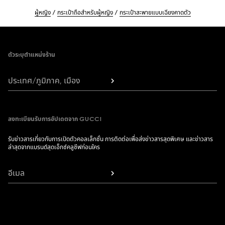
ผู้หญิง
กระเป๋าถือสำหรับผู้หญิง
กระเป๋าสะพายแบบเฉียงคาดตัว
Footer
ตัวระบุตำแหน่งร้าน
ประเทศ/ภูมิภาค, เมือง
ลงทะเบียนรับการอัปเดตจาก GUCCI
รับข่าวสารเกี่ยวกับการเปิดตัวคอลเล็กชั่น การติดต่อเพื่อส่งข่าวสารสุดพิเศษ และข่าวสาร
ล่าสุดจากแบรนด์สุดเอ็กซ์คลูซีฟก่อนใคร
อีเมล