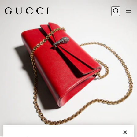
1
/
9