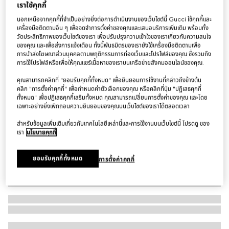
เราใช้คุกกี้
กระเป๋า Dionysus small shoulder bag
นอกเหนือจากคุกกี้ที่จำเป็นอย่างยิ่งต่อการดำเนินงานของเว็บไซต์นี้ Gucci ใช้คุกกี้และ
฿72,500
เครื่องมือติดตามอื่น ๆ เพื่อจดจำการตั้งค่าของคุณและเสนอบริการเพิ่มเติม พร้อมทั้ง
วัดประสิทธิภาพของเว็บไซต์ของเรา เพื่อปรับปรุงความเข้าใจของเราเกี่ยวกับความสนใจ
ตัวแปร
หนังสีแดง
ของคุณ และเพื่อส่งการแจ้งเตือน ทั้งนี้พันธมิตรของเรายังใช้เครื่องมือติดตามเพื่อ
การนำส่งโฆษณาส่วนบุคคลตามพฤติกรรมการท่องเว็บและโปรไฟล์ของคุณ ซึ่งรวมถึง
การใช้โปรไฟล์หรือเพื่อให้คุณแชร์เนื้อหาของเราบนเครือข่ายสังคมออนไลน์ของคุณ.
คุณสามารถคลิกที่ "ยอมรับคุกกี้ทั้งหมด" เพื่อยินยอมการใช้งานที่กล่าวถึงข้างต้น
คลิก "การตั้งค่าคุกกี้" เพื่อกำหนดค่าตัวเลือกของคุณ หรือคลิกที่ปุ่ม "ปฏิเสธคุกกี้
ทั้งหมด" เพื่อปฏิเสธคุกกี้เสริมทั้งหมด คุณสามารถเปลี่ยนการตั้งค่าของคุณ และโดย
เฉพาะอย่างยิ่งเพิกถอนความยินยอมของคุณบนเว็บไซต์ของเราได้ตลอดเวลา
สำหรับข้อมูลเพิ่มเติมเกี่ยวกับเทคโนโลยีเหล่านี้และการใช้งานบนเว็บไซต์นี้ โปรดดู ของ
เรา
นโยบายคุกกี้
ยอมรับคุกกี้ทั้งหมด
การตั้งค่าคุกกี้