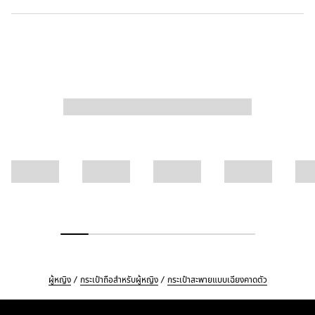
ผู้หญิง
กระเป๋าถือสำหรับผู้หญิง
กระเป๋าสะพายแบบเฉียงคาดตัว
Footer