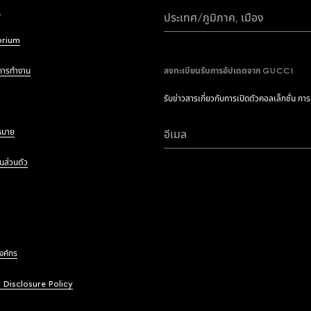
i
ประเทศ/ภูมิภาค, เมือง
brium
การทำงาน
ลงทะเบียนรับการอัปเดตจาก GUCCI
รับข่าวสารเกี่ยวกับการเปิดตัวคอลเล็กชั่น กา
หมาย
อีเมล
นส่วนตัว
องค์กร
y Disclosure Policy