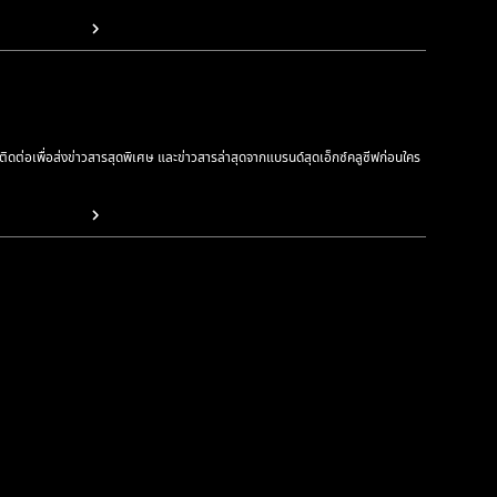
รติดต่อเพื่อส่งข่าวสารสุดพิเศษ และข่าวสารล่าสุดจากแบรนด์สุดเอ็กซ์คลูซีฟก่อนใคร