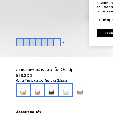
คุณสามารถคลิก
คุณ หรือคลิกท
เพิกถอนความ
สำหรับข้อมูลเพ
ยอมรับ
+
3
กระเป๋าสะพายข้างขนาดเล็ก Gossip
฿38,300
ตัวแปร
ผ้าแคนวาส GG สีทรายและสีน้ำตาล
คำอธิบายสินค้า