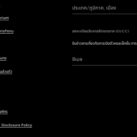
i
ประเทศ/ภูมิภาค, เมือง
brium
การทำงาน
ลงทะเบียนรับการอัปเดตจาก GUCCI
รับข่าวสารเกี่ยวกับการเปิดตัวคอลเล็กชั่น กา
หมาย
อีเมล
นส่วนตัว
องค์กร
y Disclosure Policy