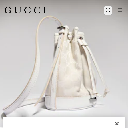
1
/
8