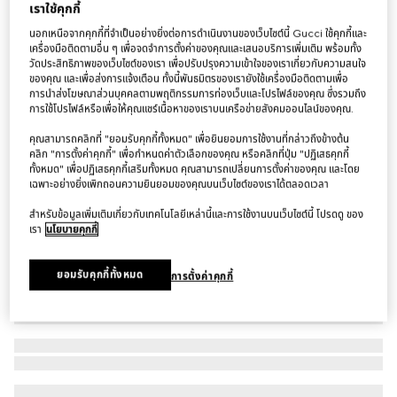
เราใช้คุกกี้
กระเป๋า Mini bucket bag with Gucci plaque
นอกเหนือจากคุกกี้ที่จำเป็นอย่างยิ่งต่อการดำเนินงานของเว็บไซต์นี้ Gucci ใช้คุกกี้และ
฿44,000
เครื่องมือติดตามอื่น ๆ เพื่อจดจำการตั้งค่าของคุณและเสนอบริการเพิ่มเติม พร้อมทั้ง
วัดประสิทธิภาพของเว็บไซต์ของเรา เพื่อปรับปรุงความเข้าใจของเราเกี่ยวกับความสนใจ
ตัวแปร
ผ้าแคนวาส GG สีขาวงาช้าง
ของคุณ และเพื่อส่งการแจ้งเตือน ทั้งนี้พันธมิตรของเรายังใช้เครื่องมือติดตามเพื่อ
การนำส่งโฆษณาส่วนบุคคลตามพฤติกรรมการท่องเว็บและโปรไฟล์ของคุณ ซึ่งรวมถึง
การใช้โปรไฟล์หรือเพื่อให้คุณแชร์เนื้อหาของเราบนเครือข่ายสังคมออนไลน์ของคุณ.
คุณสามารถคลิกที่ "ยอมรับคุกกี้ทั้งหมด" เพื่อยินยอมการใช้งานที่กล่าวถึงข้างต้น
คลิก "การตั้งค่าคุกกี้" เพื่อกำหนดค่าตัวเลือกของคุณ หรือคลิกที่ปุ่ม "ปฏิเสธคุกกี้
ทั้งหมด" เพื่อปฏิเสธคุกกี้เสริมทั้งหมด คุณสามารถเปลี่ยนการตั้งค่าของคุณ และโดย
เฉพาะอย่างยิ่งเพิกถอนความยินยอมของคุณบนเว็บไซต์ของเราได้ตลอดเวลา
สำหรับข้อมูลเพิ่มเติมเกี่ยวกับเทคโนโลยีเหล่านี้และการใช้งานบนเว็บไซต์นี้ โปรดดู ของ
เรา
นโยบายคุกกี้
ยอมรับคุกกี้ทั้งหมด
การตั้งค่าคุกกี้