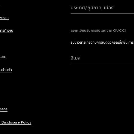
i
ประเทศ/ภูมิภาค, เมือง
brium
การทำงาน
ลงทะเบียนรับการอัปเดตจาก GUCCI
รับข่าวสารเกี่ยวกับการเปิดตัวคอลเล็กชั่น กา
หมาย
อีเมล
นส่วนตัว
องค์กร
y Disclosure Policy