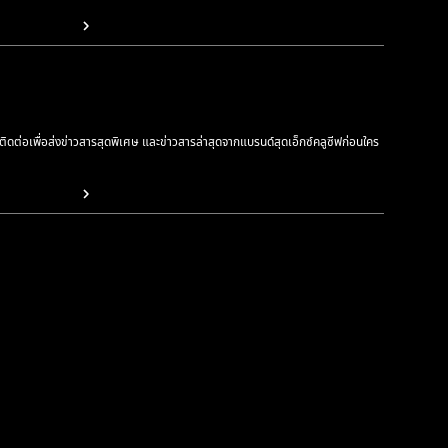
รติดต่อเพื่อส่งข่าวสารสุดพิเศษ และข่าวสารล่าสุดจากแบรนด์สุดเอ็กซ์คลูซีฟก่อนใคร