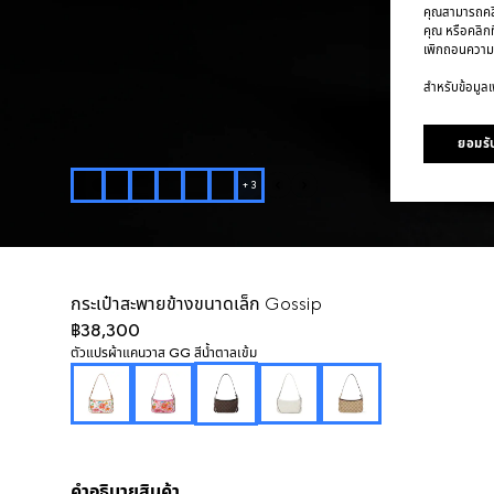
คุณสามารถคลิก
คุณ หรือคลิกท
เพิกถอนความ
สำหรับข้อมูลเพ
ยอมรับ
+
3
กระเป๋าสะพายข้างขนาดเล็ก Gossip
฿38,300
ตัวแปร
ผ้าแคนวาส GG สีน้ำตาลเข้ม
คำอธิบายสินค้า