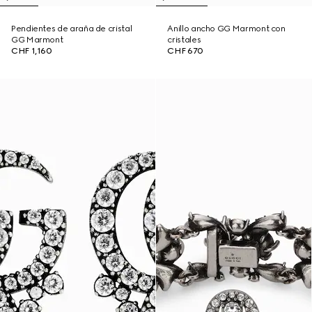
Pendientes de araña de cristal
Anillo ancho GG Marmont con
GG Marmont
cristales
CHF 1,160
CHF 670