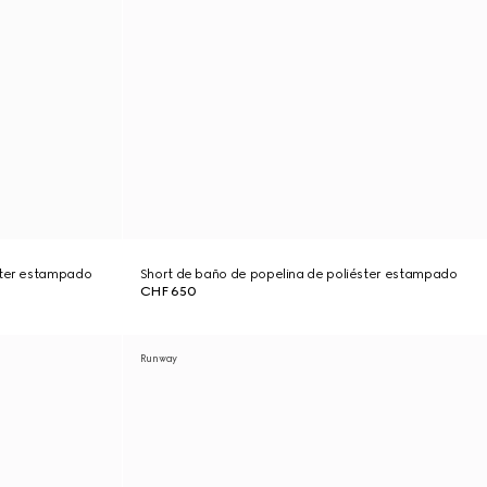
ster estampado
Short de baño de popelina de poliéster estampado
CHF 650
Runway