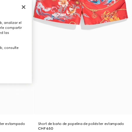
, analizar el
rle compartir
ed las
b, consulte
ster estampado
Short de baño de popelina de poliéster estampado
CHF 650