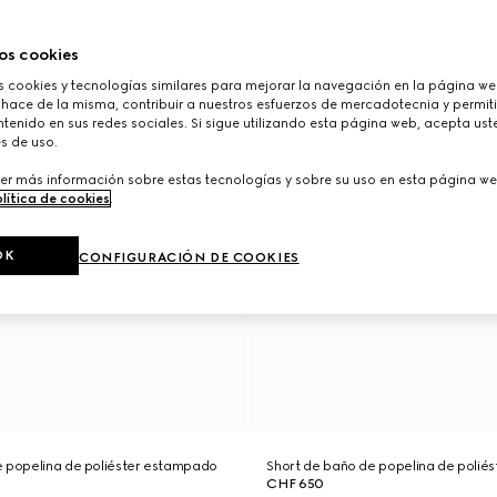
os cookies
cookies y tecnologías similares para mejorar la navegación en la página web
 hace de la misma, contribuir a nuestros esfuerzos de mercadotecnia y permiti
tenido en sus redes sociales. Si sigue utilizando esta página web, acepta ust
s de uso.
er más información sobre estas tecnologías y sobre su uso en esta página we
lítica de cookies
.
OK
CONFIGURACIÓN DE COOKIES
e popelina de poliéster estampado
Short de baño de popelina de polié
CHF 650