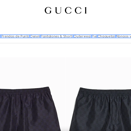
s
Prendas de Punto
Denim
Pantalones & Shorts
Outerwear
Piel
Chaquetas
Abrigos 