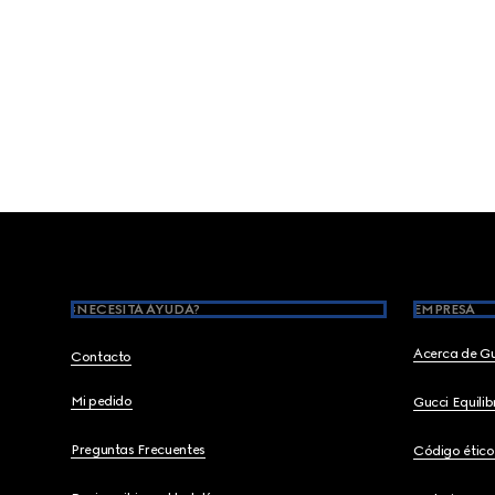
Footer
¿NECESITA AYUDA?
EMPRESA
Acerca de G
Contacto
Mi pedido
Gucci Equili
Preguntas Frecuentes
Código ético