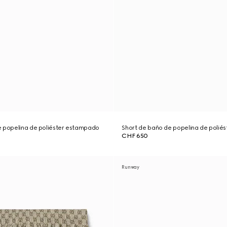
e popelina de poliéster estampado
Short de baño de popelina de polié
CHF 650
Runway