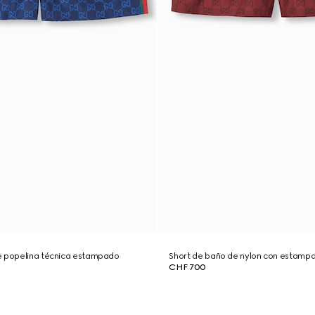
e popelina técnica estampado
Short de baño de nylon con estam
CHF 700