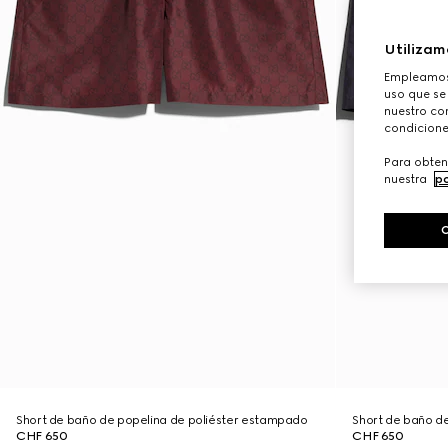
Utilizam
Empleamos 
uso que se
nuestro con
condicione
Para obten
nuestra
po
Short de baño de popelina de poliéster estampado
Short de baño d
CHF 650
CHF 650