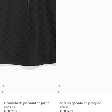
Camiseta de jacquard de punto
Short drapeado de jersey de
con GG
crêpe
CHF 750
CHF 570