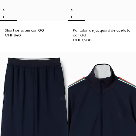
Short de satén con GG
Pantalón de jacquard de acetato
CHF 840
con GG
CHF 1,500