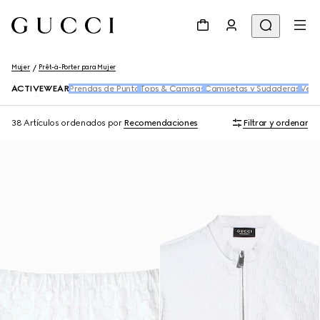
Mujer
Prêt-à-Porter para Mujer
ACTIVEWEAR
Prendas de Punto
Tops & Camisas
Camisetas y Sudaderas
Vest
38 Artículos
ordenados por
Recomendaciones
Filtrar y ordenar