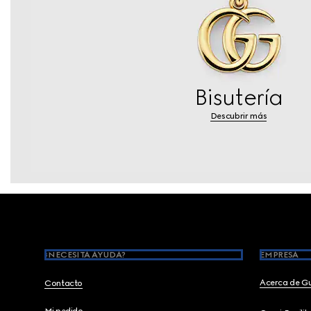
Bisutería
Descubrir más
Footer
¿NECESITA AYUDA?
EMPRESA
Acerca de G
Contacto