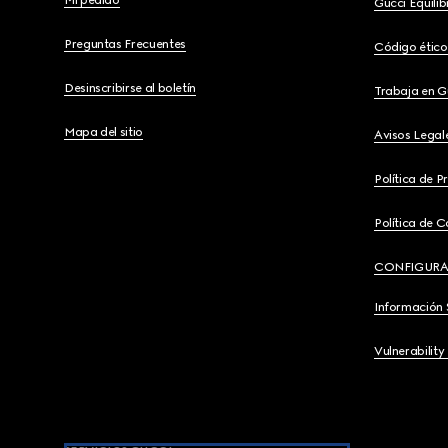
Mi pedido
Gucci Equili
Preguntas Frecuentes
Código ético
Desinscribirse al boletín
Trabaja en G
Mapa del sitio
Avisos Legal
Política de P
Política de C
CONFIGURA
Información 
Vulnerability