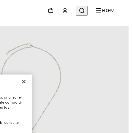
MENU
, analizar el
rle compartir
ed las
b, consulte