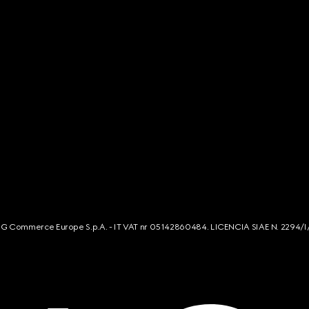
s. G Commerce Europe S.p.A. - IT VAT nr 05142860484. LICENCIA SIAE N. 2294/I