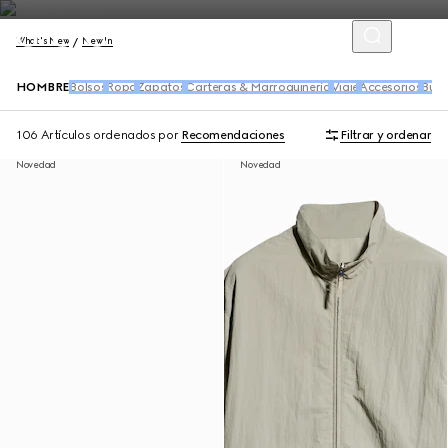
What's New
New In
HOMBRE
Bolsos
Ropa
Zapatos
Carteras & Marroquinería
Viaje
Accesorios
Buf
106 Artículos
ordenados por
Recomendaciones
Filtrar y ordenar
Novedad
Novedad