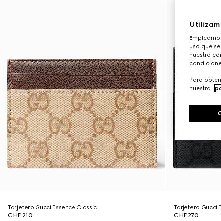
Utilizam
Empleamos 
uso que se
nuestro con
condicione
Para obten
nuestra
po
Tarjetero Gucci Essence Classic
Tarjetero Gucci 
CHF 210
CHF 270