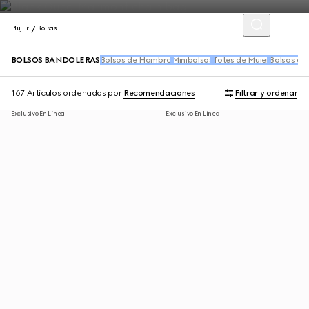
Mujer
Bolsas
BOLSOS BANDOLERAS
Bolsos de Hombro
Minibolsos
Totes de Mujer
Bolsos de
167 Artículos
ordenados por
Recomendaciones
Filtrar y ordenar
Exclusivo En Línea
Exclusivo En Línea