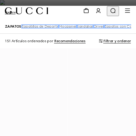
Hombre
ZAPATOS
Zapatillas de Deporte
Mocasines
Sandalias
Driver
Zapatos con Cord
151 Artículos
ordenados por
Recomendaciones
Filtrar y ordenar