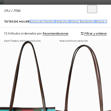
Mujer
Bolsas
TOTES DE MUJER
Bolsos de Hombro
Minibolsos
Bolsos Bandoleras
Bolsos de
72 Artículos
ordenados por
Recomendaciones
Filtrar y ordenar
Saint-Tropez y online en exclusiva
Ibiza y online en exclusiva