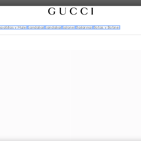
patillas y Mules
Sandalias
Sandalias
Salones
Bailarinas
Botas y Botines