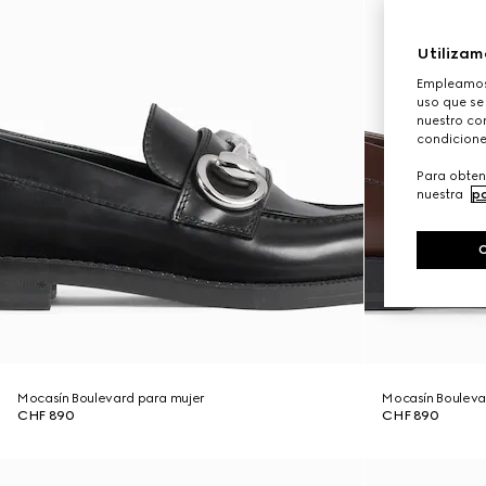
Utilizam
Empleamos 
uso que se
nuestro con
condicione
Para obten
nuestra
po
Mocasín Boulevard para mujer
Mocasín Bouleva
CHF 890
CHF 890