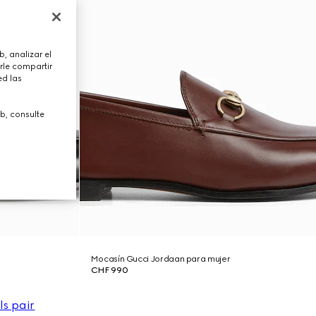
, analizar el
rle compartir
ed las
b, consulte
Mocasín Gucci Jordaan para mujer
CHF 990