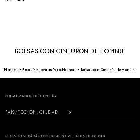
BOLSAS CON CINTURÓN DE HOMBRE
Hombre
Bolos Y Mochilas Para Hombre
Bolsas con Cinturón de Hombre
Footer
LOCALIZADOR DE TIENDAS
PAÍS/REGIÓN, CIUDAD
REGÍSTRESE PARA RECIBIR LAS NOVEDADES DE GUCCI