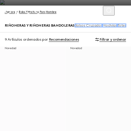
Hombre
Bolos Y Mochilas Para Hombre
RIÑONERAS Y RIÑONERAS BANDOLERAS
Bolsos Cruzados
Mochilas
Totes
Bo
9 Artículos
ordenados por
Recomendaciones
Filtrar y ordenar
Novedad
Novedad