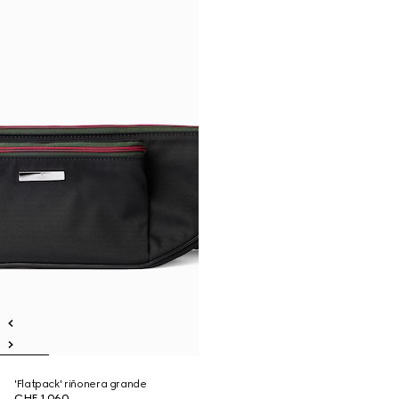
'Flatpack' riñonera grande
CHF 1,060