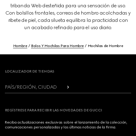
tribanda Web desteñida para una sensación de uso.
Con bolsillos frontales, correas de hombro acolchadas y
ribete de piel, cada silueta equilibra la practicidad con
un acabado refinado para el uso diario.
Hombre
Bolos Y Mochilas Para Hombre
Mochilas de Hombre
Footer
LOCALIZADOR DE TIENDAS
PAÍS/REGIÓN, CIUDAD
REGÍSTRESE PARA RECIBIR LAS NOVEDADES DE GUCCI
Reciba actualizaciones exclusivas sobre el lanzamiento de la colección,
comunicaciones personalizadas y las últimas noticias de la Firma.