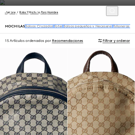
Hombre
Bolos Y Mochilas Para Hombre
MOCHILAS
Bolsos Cruzados
Totes
Bolsos pequeños y Neceseres
Riñoneras y 
15 Artículos
ordenados por
Recomendaciones
Filtrar y ordenar