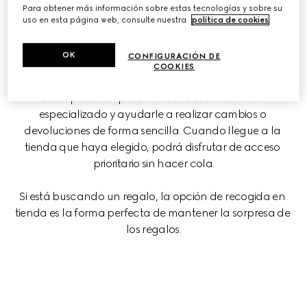
Para obtener más información sobre estas tecnologías y sobre su
facilidad de comprar online con una experiencia 
uso en esta página web, consulte nuestra
política de cookies
.
personalizada.
OK
CONFIGURACIÓN DE
Elija cuándo y dónde recoger sus artículos en función de 
COOKIES
su horario. Nuestros asesores de clientes le 
acompañarán para ofrecerle asesoramiento 
especializado y ayudarle a realizar cambios o 
devoluciones de forma sencilla. Cuando llegue a la 
tienda que haya elegido, podrá disfrutar de acceso 
prioritario sin hacer cola.
Si está buscando un regalo, la opción de recogida en 
tienda es la forma perfecta de mantener la sorpresa de 
los regalos.