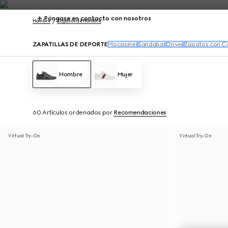
Póngase en contacto con nosotros
Hombre
Zapatos de Hombre
ZAPATILLAS DE DEPORTE
Mocasines
Sandalias
Driver
Zapatos con C
Hombre
Mujer
60 Artículos
ordenados por
Recomendaciones
Virtual Try-On
Virtual Try-On