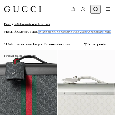
Mujer
La Selección de viaje Para Mujer
MALETA CON RUEDAS
Bolsas de fin de semana y de viaje
Accesorios
Equipaje
11 Artículos
ordenados por
Recomendaciones
Filtrar y ordenar
Personalizar con las iniciales