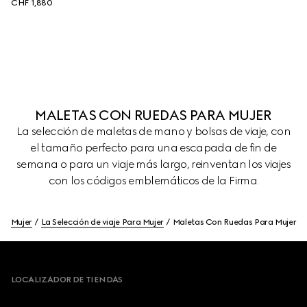
CHF 1,880
MALETAS CON RUEDAS PARA MUJER
La selección de maletas de mano y bolsas de viaje, con
el tamaño perfecto para una escapada de fin de
semana o para un viaje más largo, reinventan los viajes
con los códigos emblemáticos de la Firma.
Mujer
La Selección de viaje Para Mujer
Maletas Con Ruedas Para Mujer
Footer
LOCALIZADOR DE TIENDAS