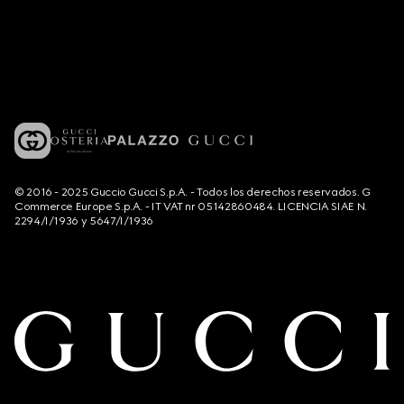
© 2016 - 2025 Guccio Gucci S.p.A. - Todos los derechos reservados. G
Commerce Europe S.p.A. - IT VAT nr 05142860484. LICENCIA SIAE N.
2294/I/1936 y 5647/I/1936