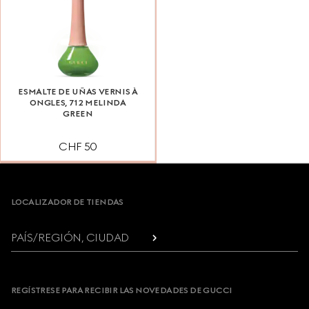
ESMALTE DE UÑAS VERNIS À
ONGLES, 712 MELINDA
GREEN
CHF 50
Footer
LOCALIZADOR DE TIENDAS
PAÍS/REGIÓN, CIUDAD
REGÍSTRESE PARA RECIBIR LAS NOVEDADES DE GUCCI