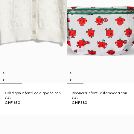
Cárdigan infantil de algodón con
Riñonera infantil estampada con
GG
GG
CHF 650
CHF 380