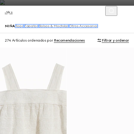
Niños
NIÑA
Ropa
Zapatos
Bolsos & Mochilas
Otros Accesorios
274 Artículos
ordenados por
Recomendaciones
Filtrar y ordenar