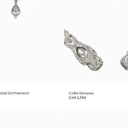
ristal GG Marmont
Collar Dionysus
CHF 2,790