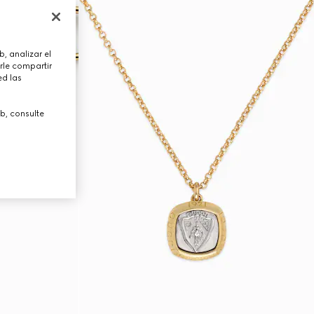
, analizar el
rle compartir
ed las
b, consulte