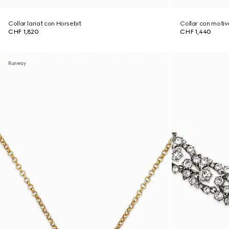
Collar lariat con Horsebit
Collar con motiv
CHF 1,820
CHF 1,440
Runway