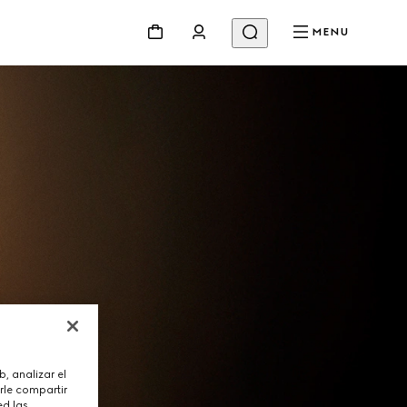
MENU
, analizar el
rle compartir
ed las