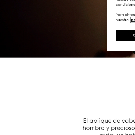
condicione
Para obten
nuestra
po
El aplique de cabe
hombro y preciosos