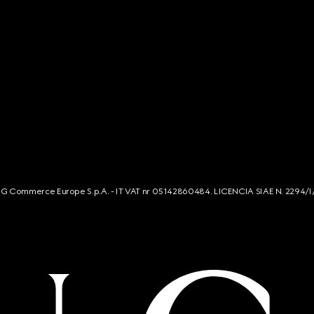
s. G Commerce Europe S.p.A. - IT VAT nr 05142860484. LICENCIA SIAE N. 2294/I