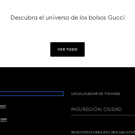
Descubra el universo de los bolsos Gucci
VER TODO
LOCALIZADOR DE TIENDAS
ucci
PAÍS/REGIÓN, CIUDAD
brium
REGÍSTRESE PARA RECIBIR LAS NO