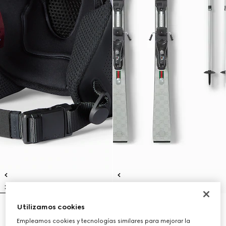
Utilizamos cookies
Casco de esquí Gucci x HEAD
Conjunto de esquí Gucci x HEAD
CHF 680
CHF 7,010
Empleamos cookies y tecnologías similares para mejorar la