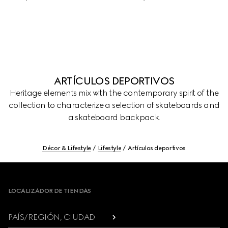
ARTÍCULOS DEPORTIVOS
Heritage elements mix with the contemporary spirit of the
collection to characterize a selection of skateboards and
a skateboard backpack.
Décor & Lifestyle
Lifestyle
Artículos deportivos
Footer
LOCALIZADOR DE TIENDAS
PAÍS/REGIÓN, CIUDAD