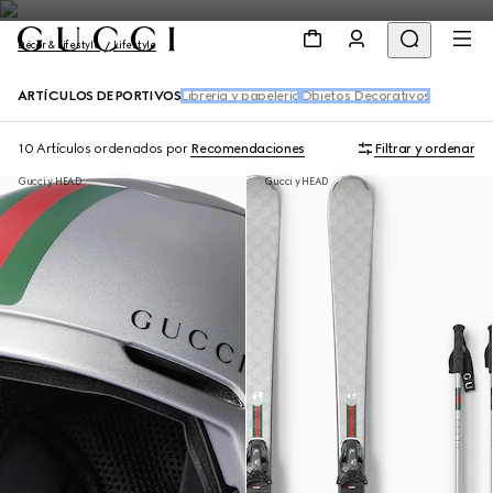
Décor & Lifestyle
Lifestyle
ARTÍCULOS DEPORTIVOS
Librería y papelería
Objetos Decorativos
10 Artículos
ordenados por
Recomendaciones
Filtrar y ordenar
Gucci y HEAD
Gucci y HEAD