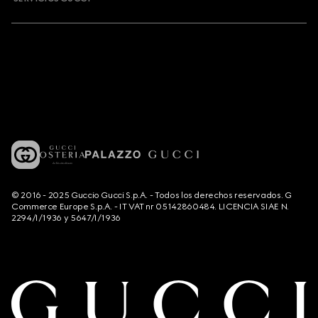
© 2016 - 2025 Guccio Gucci S.p.A. - Todos los derechos reservados. G
Commerce Europe S.p.A. - IT VAT nr 05142860484. LICENCIA SIAE N.
2294/I/1936 y 5647/I/1936