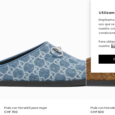
Utilizam
Empleamos 
uso que se
nuestro con
condicione
Para obten
nuestra
po
Mule con Horsebit para mujer
Mule con Horseb
CHF 700
CHF 500