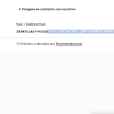
Póngase en contacto con nosotros
Mujer
Zapatos de Mujer
ZAPATILLAS Y MULES
Zapatillas de Deporte
Mocasines y diseños co
13 Artículos
ordenados por
Recomendaciones