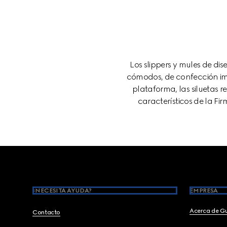
Los slippers y mules de di
cómodos, de confección im
plataforma, las siluetas r
característicos de la F
Footer
¿NECESITA AYUDA?
EMPRESA
Acerca de G
Contacto