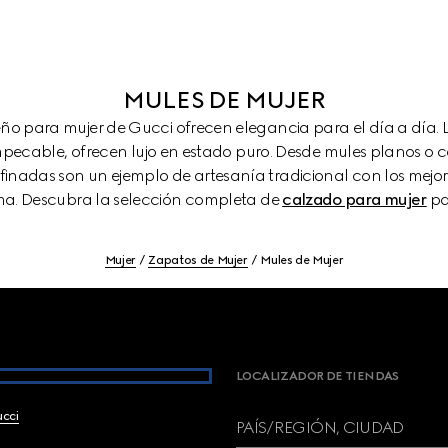
MULES DE MUJER
seño para mujer de Gucci ofrecen elegancia para el día a día
pecable, ofrecen lujo en estado puro. Desde mules planos o 
efinadas son un ejemplo de artesanía tradicional con los mejor
irma. Descubra la selección completa de
calzado para mujer
pa
Mujer
Zapatos de Mujer
Mules de Mujer
LOCALIZADOR DE TIENDAS
ucci
PAÍS/REGIÓN, CIUDAD