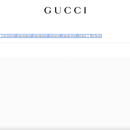
n cordones
Sandalias
Sandalias
Salones
Bailarinas
Botas y Botines