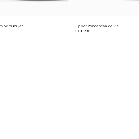
wn para mujer
Slipper Princetown de Piel
CHF 930