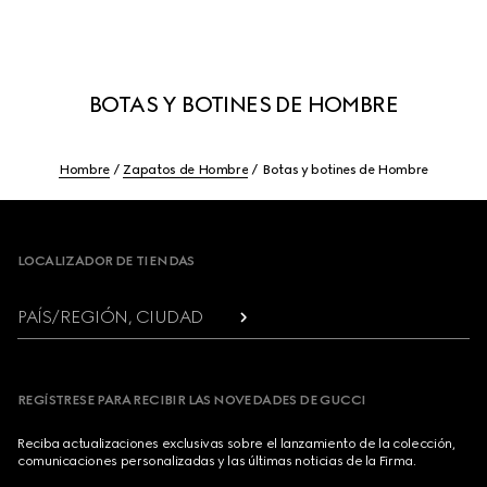
BOTAS Y BOTINES DE HOMBRE
Hombre
Zapatos de Hombre
Botas y botines de Hombre
Footer
LOCALIZADOR DE TIENDAS
PAÍS/REGIÓN, CIUDAD
REGÍSTRESE PARA RECIBIR LAS NOVEDADES DE GUCCI
Reciba actualizaciones exclusivas sobre el lanzamiento de la colección,
comunicaciones personalizadas y las últimas noticias de la Firma.