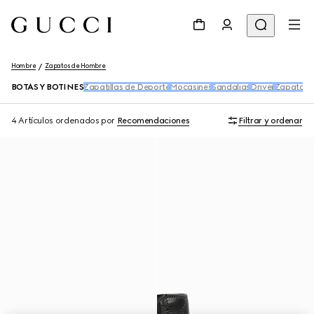
Hombre
Zapatos de Hombre
BOTAS Y BOTINES
Zapatillas de Deporte
Mocasines
Sandalias
Driver
Zapatos 
4 Artículos
ordenados por
Recomendaciones
Filtrar y ordenar