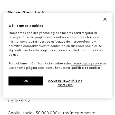
Guccio Gucci S.p.A.
Sociedad constituida y existente al amparo de las
Utilizamos cookies
leyes de Italia, con domicilio social en Via Tornabuoni
Empleamos cookies y tecnologías similares para mejorar la
73/r, 50123 Florencia, Italia.
navegación en la página web, analizar el uso que se hace de la
misma, contribuir a nuestros esfuerzos de mercadotecnia y
permitirle compartir nuestro contenido en sus redes sociales. Si
Número a efectos de IVA: 04294710480
sigue utilizando esta página web, acepta usted las condiciones
de uso.
Número de Identificación Fiscal – Registro de
Para obtener más información sobre estas tecnologías y sobre su
sociedades de Florencia: 03031300159
uso en esta página web, consulte nuestra
política de cookies
.
R.E.A. (Registro Económico Administrativo Italiano) FI
OK
CONFIGURACIÓN DE
438090
COOKIES
Sujeta a la dirección y coordinación de Kering
Holland NV
Capital social; 50.000.000 euros íntegramente