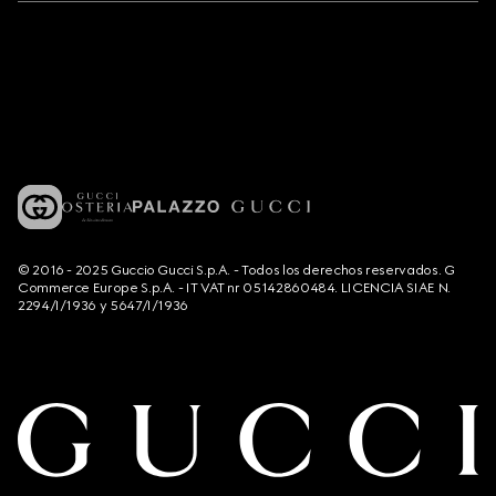
© 2016 - 2025 Guccio Gucci S.p.A. - Todos los derechos reservados. G
Commerce Europe S.p.A. - IT VAT nr 05142860484. LICENCIA SIAE N.
2294/I/1936 y 5647/I/1936