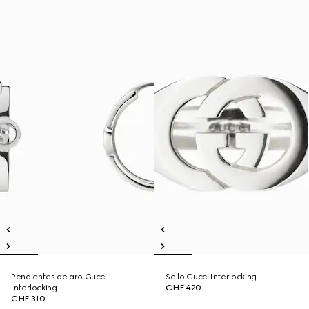
Pendientes de aro Gucci
Sello Gucci Interlocking
Interlocking
CHF 420
CHF 310