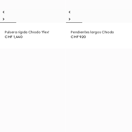
Pulsera rígida Chiodo 'Flex'
Pendientes largos Chiodo
CHF 1,440
CHF 920