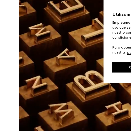
Utilizam
Empleamos 
uso que se
nuestro con
condicione
Para obten
nuestra
po