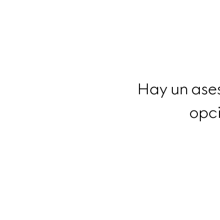
Hay un ases
opci