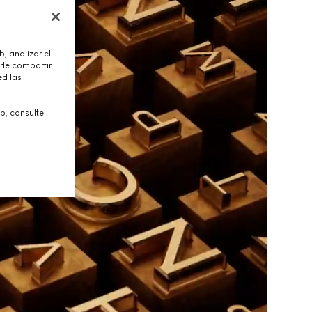
, analizar el
rle compartir
ed las
b, consulte