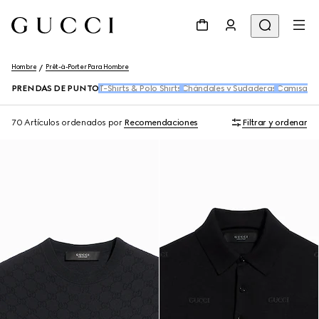
Hombre
Prêt-à-Porter Para Hombre
PRENDAS DE PUNTO
T-Shirts & Polo Shirts
Chándales y Sudaderas
Camisas
D
70 Artículos
ordenados por
Recomendaciones
Filtrar y ordenar