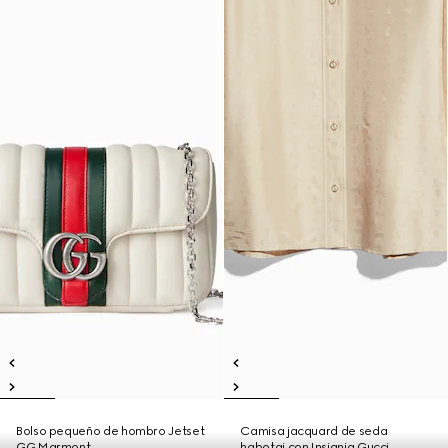
Bolso pequeño de hombro Jetset
Camisa jacquard de seda
GG Marmont
habotai con Insignia Gucci