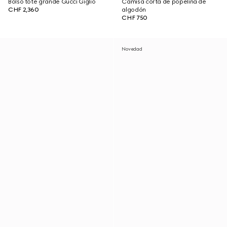
Bolso tote grande Gucci Giglio
Camisa corta de popelina de
CHF 2,360
algodón
CHF 750
Novedad