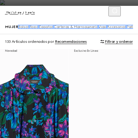
What's New
New In
MUJER
Bolsos
Ropa
Zapatos
Carteras & Marroquinería
Viaje
Accesorios
Pañue
133 Artículos
ordenados por
Recomendaciones
Filtrar y ordenar
Novedad
Exclusivo En Línea