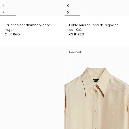
Bailarina con 'Bamboo' para
Falda midi de lona de algodón
mujer
con GG
CHF 860
CHF 920
Novedad