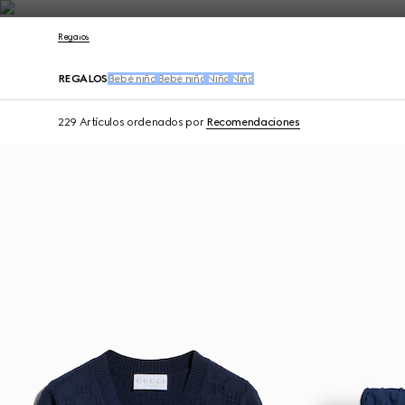
Póngase en contacto con nosotros
Regalos
REGALOS
Bebé niño
Bebé niña
Niño
Niña
229 Artículos
ordenados por
Recomendaciones