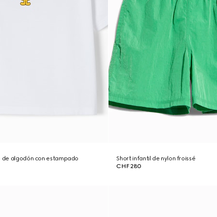
il de algodón con estampado
Short infantil de nylon froissé
CHF 280