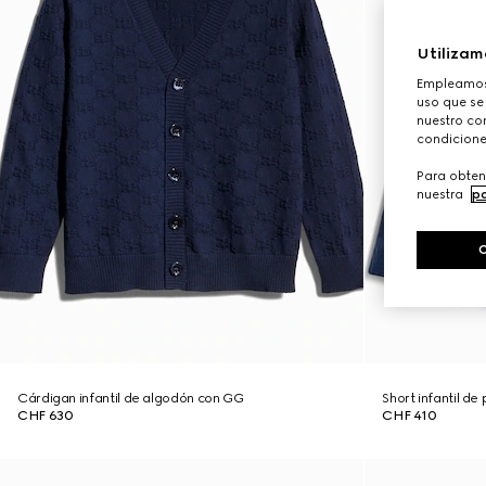
Utilizam
Empleamos 
uso que se
nuestro con
condicione
Para obten
nuestra
po
Cárdigan infantil de algodón con GG
Short infantil d
CHF 630
CHF 410