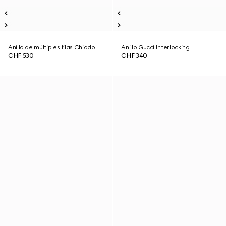
Anillo de múltiples filas Chiodo
Anillo Gucci Interlocking
CHF 530
CHF 340