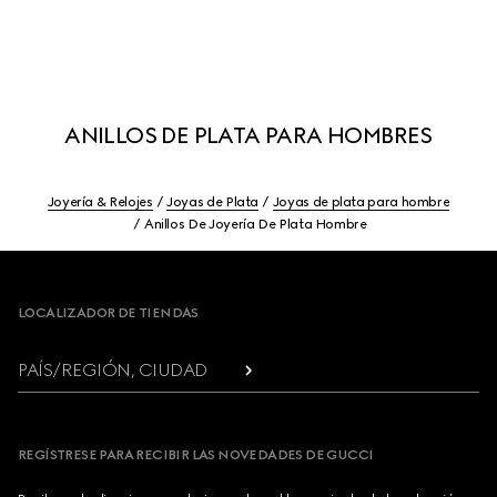
ANILLOS DE PLATA PARA HOMBRES
Joyería & Relojes
Joyas de Plata
Joyas de plata para hombre
Anillos De Joyería De Plata Hombre
Footer
LOCALIZADOR DE TIENDAS
PAÍS/REGIÓN, CIUDAD
REGÍSTRESE PARA RECIBIR LAS NOVEDADES DE GUCCI