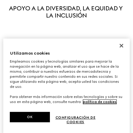
APOYO A LA DIVERSIDAD, LA EQUIDAD Y 
LA INCLUSIÓN
Guiados por nuestros principios, apoyamos activamente 
la diversidad en todas sus formas para que cada 
Utilizamos cookies
persona pueda expresar plenamente sus cualidades 
Empleamos cookies y tecnologías similares para mejorar la
navegación en la página web, analizar el uso que se hace de la
únicas. Creemos que lo que nos hace diferentes estimula 
misma, contribuir a nuestros esfuerzos de mercadotecnia y
la creatividad y la innovación. Hemos puesto en marcha 
permitirle compartir nuestro contenido en sus redes sociales. Si
una serie de iniciativas para fomentar la equidad y la 
sigue utilizando esta página web, acepta usted las condiciones
de uso.
inclusión en el entorno laboral, y colaboramos con 
organizaciones líderes para ayudar a influir en el 
Para obtener más información sobre estas tecnologías y sobre su
uso en esta página web, consulte nuestra
política de cookies
.
cambio sistémico, tanto en nuestro sector como en otros 
ámbitos.
OK
CONFIGURACIÓN DE
COOKIES
Diversidad, equidad e inclusión en Gucci