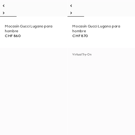
Mocasín Gucci Lugano para
Mocasín Gucci Lugano para
hombre
hombre
CHF 860
CHF 870
Virtual Try-On