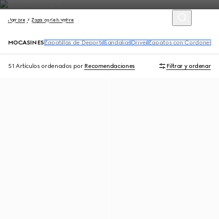
Hombre
Zapatos de Hombre
MOCASINES
Zapatillas de Deporte
Sandalias
Driver
Zapatos con Cordones
Bo
51 Artículos
ordenados por
Recomendaciones
Filtrar y ordenar