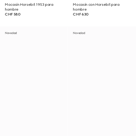
Mocasín Horsebit 1953 para
Mocasín con Horsebit para
hombre
hombre
CHF 580
CHF 630
Novedad
Novedad