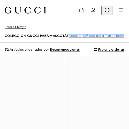
Décor & Lifestyle
COLECCIÓN GUCCI PARA MASCOTAS
Accesorios
Ropa para mascotas
Artí
52 Artículos
ordenados por
Recomendaciones
Filtrar y ordenar