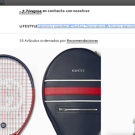
Póngase en contacto con nosotros
Décor & Lifestyle
LIFESTYLE
Librería y papelería
Objetos Decorativos
Artículos deport
35 Artículos
ordenados por
Recomendaciones