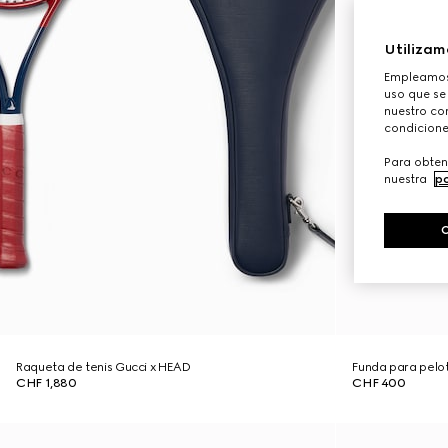
Utilizam
Empleamos 
uso que se
nuestro con
condicione
Para obten
nuestra
po
Raqueta de tenis Gucci x HEAD
Funda para pelo
CHF 1,880
CHF 400