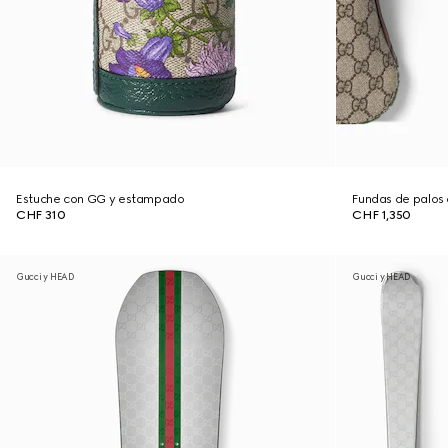
Estuche con GG y estampado
Fundas de palos 
CHF 310
CHF 1,350
Gucci y HEAD
Gucci y HEAD