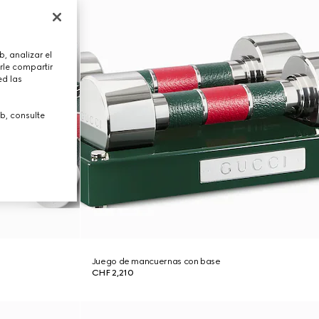
, analizar el
rle compartir
ed las
b, consulte
Juego de mancuernas con base
CHF 2,210