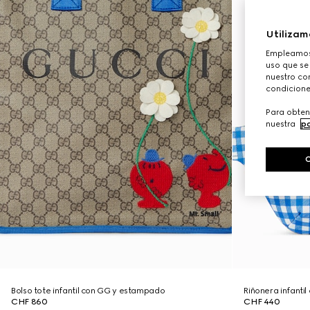
Utilizam
Empleamos 
uso que se
nuestro con
condicione
Para obten
nuestra
po
Bolso tote infantil con GG y estampado
Riñonera infanti
CHF 860
CHF 440