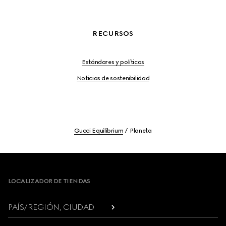
RECURSOS
Estándares y políticas
Noticias de sostenibilidad
Gucci Equilibrium
Planeta
Footer
LOCALIZADOR DE TIENDAS
PAÍS/REGIÓN, CIUDAD