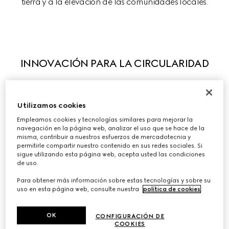
tierra y a la elevación de las comunidades locales.
INNOVACIÓN PARA LA CIRCULARIDAD
Utilizamos cookies
La adopción y el escalado de los principios de 
Empleamos cookies y tecnologías similares para mejorar la
circularidad comienza con el diseño creativo y la 
navegación en la página web, analizar el uso que se hace de la
misma, contribuir a nuestros esfuerzos de mercadotecnia y
innovación.

permitirle compartir nuestro contenido en sus redes sociales. Si
Hemos construido una estrategia circular exhaustiva 
sigue utilizando esta página web, acepta usted las condiciones
de uso.
para eliminar los residuos y la contaminación al tiempo 
que mejoramos la durabilidad, la capacidad de 
Para obtener más información sobre estas tecnologías y sobre su
recuperación, la reutilización, el reciclaje y la segunda 
uso en esta página web, consulte nuestra
política de cookies
.
vida. Las prácticas recomendadas y los programas de 
carácter interno, como Gucci-Up y Gucci Scrap-less, 
OK
CONFIGURACIÓN DE
COOKIES
impulsan nuestro progreso circular y complementamos 