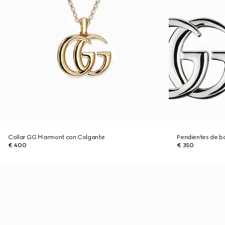
Collar GG Marmont con Colgante
Pendientes de 
€ 400
€ 350