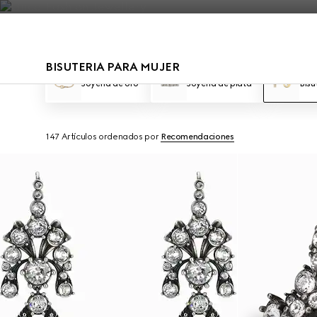
Póngase en contacto con nosotros
BISUTERIA PARA MUJER
Joyería de oro
Joyería de plata
Bisu
147 Artículos
ordenados por
Recomendaciones