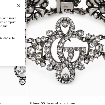
, analizar el
rle compartir
ed las
b, consulte
es
Pulsera GG Marmont con cristales