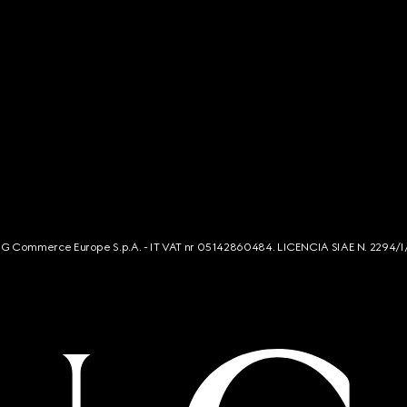
s. G Commerce Europe S.p.A. - IT VAT nr 05142860484. LICENCIA SIAE N. 2294/I