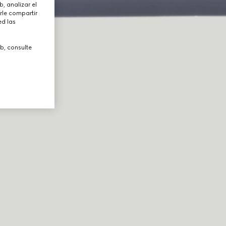
, analizar el
rle compartir
ed las
b, consulte