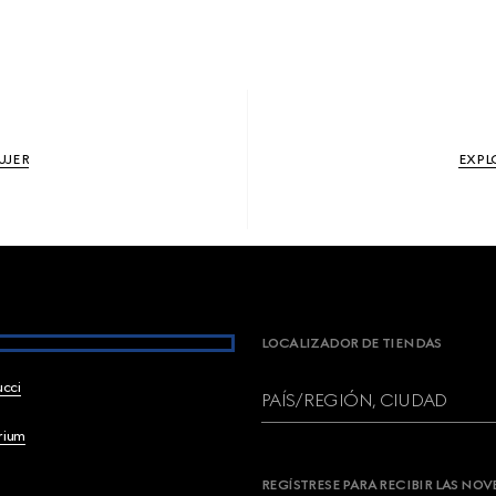
UJER
EXPL
LOCALIZADOR DE TIENDAS
ucci
PAÍS/REGIÓN, CIUDAD
brium
REGÍSTRESE PARA RECIBIR LAS NO