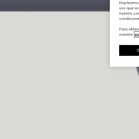
Empleamos 
uso que se
nuestro con
condicione
Para obten
nuestra
po