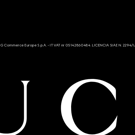
s. G Commerce Europe S.p.A. - IT VAT nr 05142860484. LICENCIA SIAE N. 2294/I