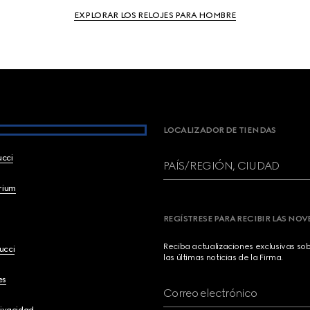
EXPLORAR LOS RELOJES PARA HOMBRE
LOCALIZADOR DE TIENDAS
ucci
PAÍS/REGIÓN, CIUDAD
brium
REGÍSTRESE PARA RECIBIR LAS NO
Reciba actualizaciones exclusivas so
ucci
las últimas noticias de la Firma.
es
Correo electrónico
rivacidad