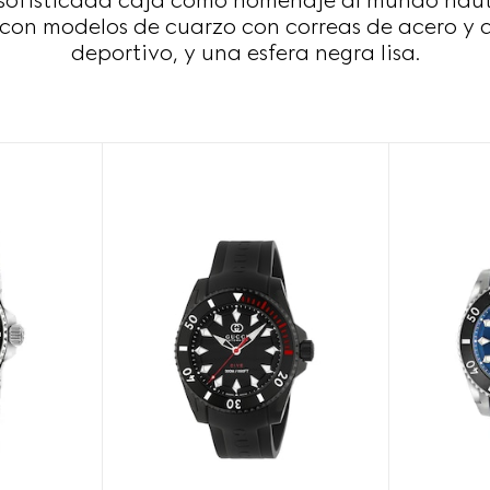
u sofisticada caja como homenaje al mundo náut
con modelos de cuarzo con correas de acero y d
deportivo, y una esfera negra lisa.