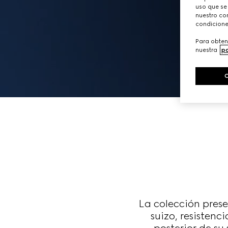
uso que se
nuestro con
condicione
Para obten
nuestra
po
La colección pres
suizo, resistenc