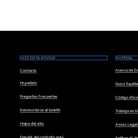
Footer
¿NECESITA AYUDA?
EMPRESA
Acerca de G
Contacto
Mi pedido
Gucci Equili
Preguntas Frecuentes
Código ético
Desinscribirse al boletín
Trabaja en G
Mapa del sitio
Avisos Legal
Desistir del contrato aquí
Política de P