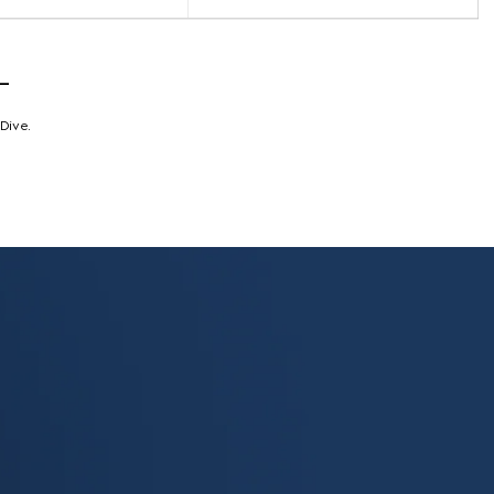
L
Dive.